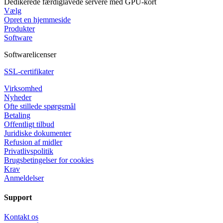
Dedikerede færdiglavede servere med GPU-kort
Vælg
Opret en hjemmeside
Produkter
Software
Softwarelicenser
SSL-certifikater
Virksomhed
Nyheder
Ofte stillede spørgsmål
Betaling
Offentligt tilbud
Juridiske dokumenter
Refusion af midler
Privatlivspolitik
Brugsbetingelser for cookies
Krav
Anmeldelser
Support
Kontakt os