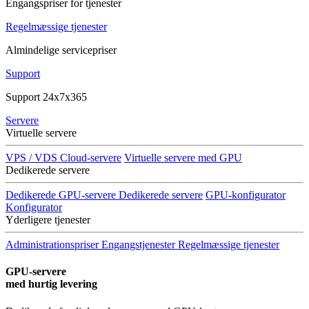
Engangspriser for tjenester
Regelmæssige tjenester
Almindelige servicepriser
Support
Support 24x7x365
Servere
Virtuelle servere
VPS / VDS Cloud-servere
Virtuelle servere med GPU
Dedikerede servere
Dedikerede GPU-servere
Dedikerede servere
GPU-konfigurator
Konfigurator
Yderligere tjenester
Administrationspriser
Engangstjenester
Regelmæssige tjenester
GPU-servere
med hurtig levering