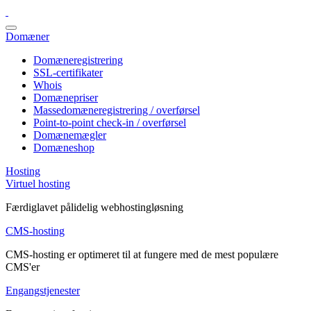
Domæner
Domæneregistrering
SSL-certifikater
Whois
Domænepriser
Massedomæneregistrering / overførsel
Point-to-point check-in / overførsel
Domænemægler
Domæneshop
Hosting
Virtuel hosting
Færdiglavet pålidelig webhostingløsning
CMS-hosting
CMS-hosting er optimeret til at fungere med de mest populære
CMS'er
Engangstjenester