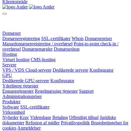
Klientområde
Domæner
Domæneregistrering
SSL-certifikater
Whois
Domænepriser
Massedomæneregistrering / overførsel
Point-to-point check-in /
overførsel
Domænemægler
Domæneshop
Hosting
Virtuel hosting
CMS-hosting
Servere
VPS / VDS Cloud-servere
Dedikerede servere
Konfigurator
GPU
Dedikerede GPU-servere
Konfigurator
Yderligere tjenester
Engangstjenester
Regelmæssige tjenester
Support
Administrationspriser
Produkter
Software
SSL-certifikater
Virksomhed
Nyheder
Krav
Vidensbase
Betaling
Offentligt tilbud
Juridiske
dokumenter
Refusion af midler
Privatlivspolitik
Brugsbetingelser for
cookies
Anmeldelser