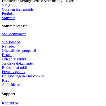
Dedikerede færdiglavede servere med GPU-kort
Vælg
Opret en hjemmeside
Produkter
Software
Softwarelicenser
SSL-certifikater
Virksomhed
Nyheder
Ofte stillede spørgsmål
Betaling
Offentligt tilbud
Juridiske dokumenter
Refusion af midler
Privatlivspolitik
Brugsbetingelser for cookies
Krav
Anmeldelser
Support
Kontakt os