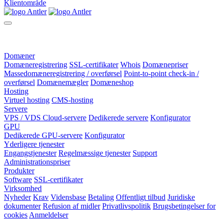
Klientområde
Domæner
Domæneregistrering
SSL-certifikater
Whois
Domænepriser
Massedomæneregistrering / overførsel
Point-to-point check-in /
overførsel
Domænemægler
Domæneshop
Hosting
Virtuel hosting
CMS-hosting
Servere
VPS / VDS Cloud-servere
Dedikerede servere
Konfigurator
GPU
Dedikerede GPU-servere
Konfigurator
Yderligere tjenester
Engangstjenester
Regelmæssige tjenester
Support
Administrationspriser
Produkter
Software
SSL-certifikater
Virksomhed
Nyheder
Krav
Vidensbase
Betaling
Offentligt tilbud
Juridiske
dokumenter
Refusion af midler
Privatlivspolitik
Brugsbetingelser for
cookies
Anmeldelser