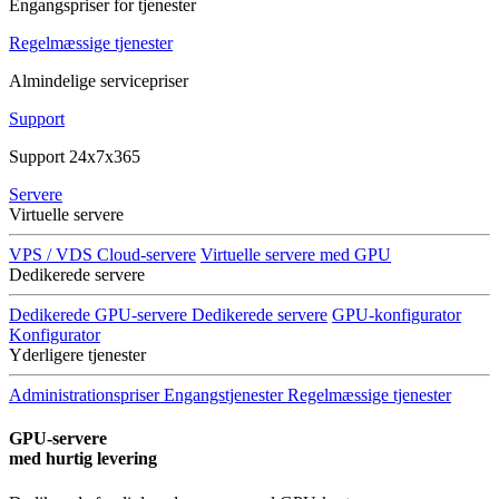
Engangspriser for tjenester
Regelmæssige tjenester
Almindelige servicepriser
Support
Support 24x7x365
Servere
Virtuelle servere
VPS / VDS Cloud-servere
Virtuelle servere med GPU
Dedikerede servere
Dedikerede GPU-servere
Dedikerede servere
GPU-konfigurator
Konfigurator
Yderligere tjenester
Administrationspriser
Engangstjenester
Regelmæssige tjenester
GPU-servere
med hurtig levering