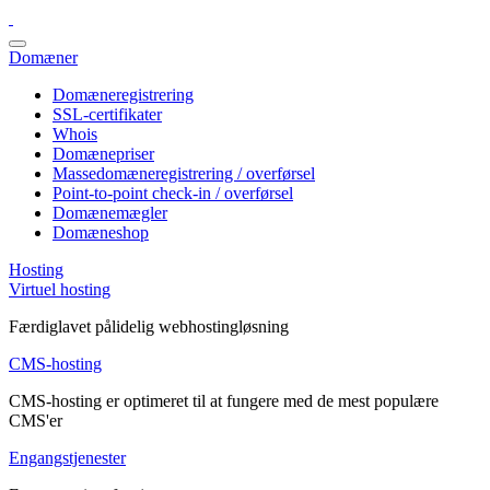
Domæner
Domæneregistrering
SSL-certifikater
Whois
Domænepriser
Massedomæneregistrering / overførsel
Point-to-point check-in / overførsel
Domænemægler
Domæneshop
Hosting
Virtuel hosting
Færdiglavet pålidelig webhostingløsning
CMS-hosting
CMS-hosting er optimeret til at fungere med de mest populære
CMS'er
Engangstjenester