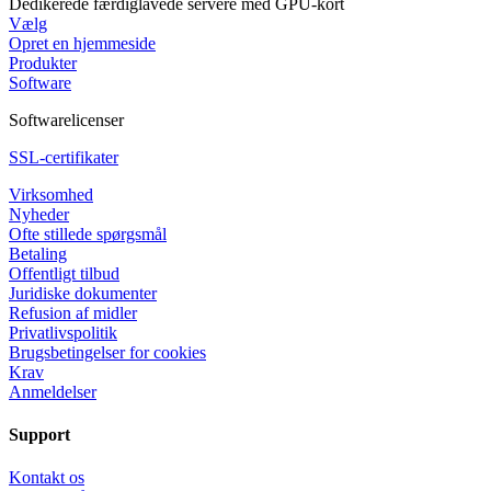
Dedikerede færdiglavede servere med GPU-kort
Vælg
Opret en hjemmeside
Produkter
Software
Softwarelicenser
SSL-certifikater
Virksomhed
Nyheder
Ofte stillede spørgsmål
Betaling
Offentligt tilbud
Juridiske dokumenter
Refusion af midler
Privatlivspolitik
Brugsbetingelser for cookies
Krav
Anmeldelser
Support
Kontakt os