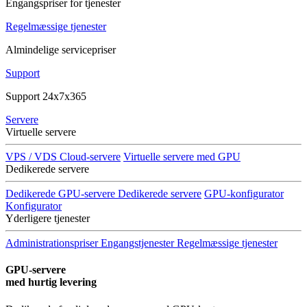
Engangspriser for tjenester
Regelmæssige tjenester
Almindelige servicepriser
Support
Support 24x7x365
Servere
Virtuelle servere
VPS / VDS Cloud-servere
Virtuelle servere med GPU
Dedikerede servere
Dedikerede GPU-servere
Dedikerede servere
GPU-konfigurator
Konfigurator
Yderligere tjenester
Administrationspriser
Engangstjenester
Regelmæssige tjenester
GPU-servere
med hurtig levering