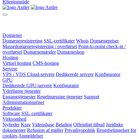
Klientområde
Domæner
Domæneregistrering
SSL-certifikater
Whois
Domænepriser
Massedomæneregistrering / overførsel
Point-to-point check-in /
overførsel
Domænemægler
Domæneshop
Hosting
Virtuel hosting
CMS-hosting
Servere
VPS / VDS Cloud-servere
Dedikerede servere
Konfigurator
GPU
Dedikerede GPU-servere
Konfigurator
Yderligere tjenester
Engangstjenester
Regelmæssige tjenester
Support
Administrationspriser
Produkter
Software
SSL-certifikater
Virksomhed
Nyheder
Krav
Vidensbase
Betaling
Offentligt tilbud
Juridiske
dokumenter
Refusion af midler
Privatlivspolitik
Brugsbetingelser for
cookies
Anmeldelser