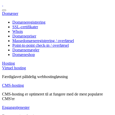
Domæner
Domæneregistrering
SSL-certifikater
Whois
Domænepriser
Massedomæneregistrering / overførsel
Point-to-point check-in / overførsel
Domænemægler
Domæneshop
Hosting
Virtuel hosting
Færdiglavet pålidelig webhostingløsning
CMS-hosting
CMS-hosting er optimeret til at fungere med de mest populære
CMS'er
Engangstjenester