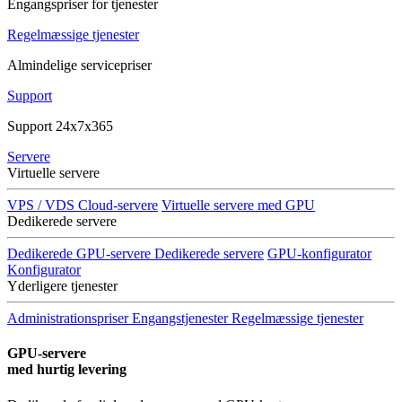
Engangspriser for tjenester
Regelmæssige tjenester
Almindelige servicepriser
Support
Support 24x7x365
Servere
Virtuelle servere
VPS / VDS Cloud-servere
Virtuelle servere med GPU
Dedikerede servere
Dedikerede GPU-servere
Dedikerede servere
GPU-konfigurator
Konfigurator
Yderligere tjenester
Administrationspriser
Engangstjenester
Regelmæssige tjenester
GPU-servere
med hurtig levering