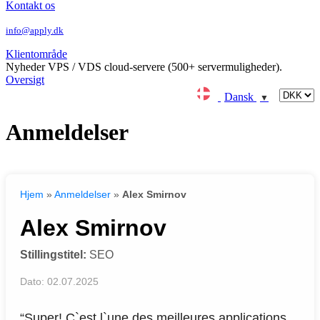
Kontakt os
info@apply.dk
Klientområde
Nyheder
VPS / VDS cloud-servere (500+ servermuligheder).
Oversigt
Dansk
▼
Anmeldelser
Hjem
»
Anmeldelser
»
Alex Smirnov
Alex Smirnov
Stillingstitel:
SEO
Dato: 02.07.2025
“Super! C`est l`une des meilleures applications