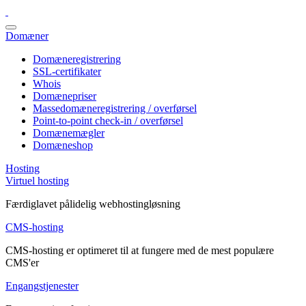
Domæner
Domæneregistrering
SSL-certifikater
Whois
Domænepriser
Massedomæneregistrering / overførsel
Point-to-point check-in / overførsel
Domænemægler
Domæneshop
Hosting
Virtuel hosting
Færdiglavet pålidelig webhostingløsning
CMS-hosting
CMS-hosting er optimeret til at fungere med de mest populære
CMS'er
Engangstjenester