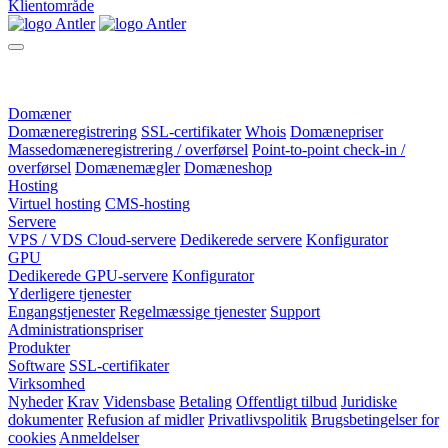
Klientområde
Domæner
Domæneregistrering
SSL-certifikater
Whois
Domænepriser
Massedomæneregistrering / overførsel
Point-to-point check-in /
overførsel
Domænemægler
Domæneshop
Hosting
Virtuel hosting
CMS-hosting
Servere
VPS / VDS Cloud-servere
Dedikerede servere
Konfigurator
GPU
Dedikerede GPU-servere
Konfigurator
Yderligere tjenester
Engangstjenester
Regelmæssige tjenester
Support
Administrationspriser
Produkter
Software
SSL-certifikater
Virksomhed
Nyheder
Krav
Vidensbase
Betaling
Offentligt tilbud
Juridiske
dokumenter
Refusion af midler
Privatlivspolitik
Brugsbetingelser for
cookies
Anmeldelser