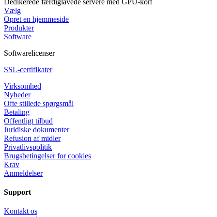
Dedikerede færdiglavede servere med GPU-kort
Vælg
Opret en hjemmeside
Produkter
Software
Softwarelicenser
SSL-certifikater
Virksomhed
Nyheder
Ofte stillede spørgsmål
Betaling
Offentligt tilbud
Juridiske dokumenter
Refusion af midler
Privatlivspolitik
Brugsbetingelser for cookies
Krav
Anmeldelser
Support
Kontakt os