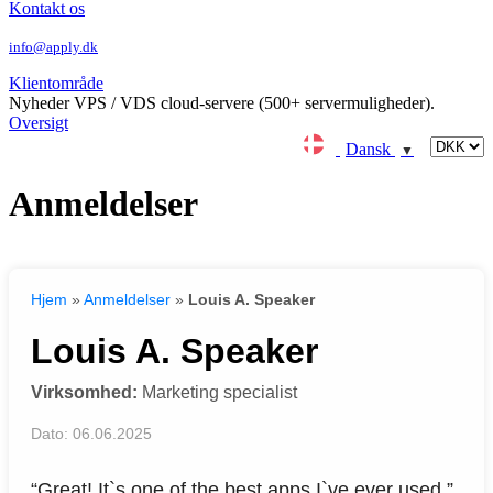
Kontakt os
info@apply.dk
Klientområde
Nyheder
VPS / VDS cloud-servere (500+ servermuligheder).
Oversigt
Dansk
▼
Anmeldelser
Hjem
»
Anmeldelser
»
Louis A. Speaker
Louis A. Speaker
Virksomhed:
Marketing specialist
Dato: 06.06.2025
“Great! It`s one of the best apps I`ve ever used.”