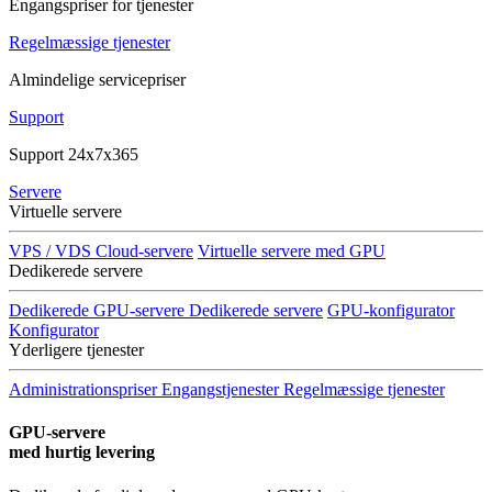
Engangspriser for tjenester
Regelmæssige tjenester
Almindelige servicepriser
Support
Support 24x7x365
Servere
Virtuelle servere
VPS / VDS Cloud-servere
Virtuelle servere med GPU
Dedikerede servere
Dedikerede GPU-servere
Dedikerede servere
GPU-konfigurator
Konfigurator
Yderligere tjenester
Administrationspriser
Engangstjenester
Regelmæssige tjenester
GPU-servere
med hurtig levering