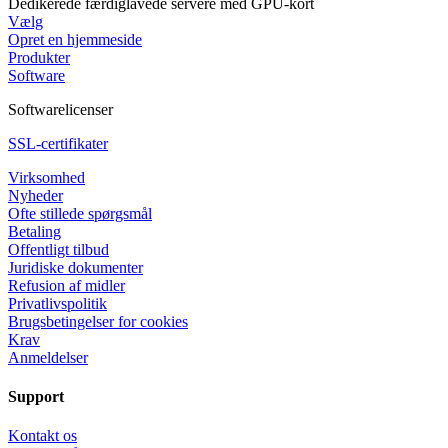
Dedikerede færdiglavede servere med GPU-kort
Vælg
Opret en hjemmeside
Produkter
Software
Softwarelicenser
SSL-certifikater
Virksomhed
Nyheder
Ofte stillede spørgsmål
Betaling
Offentligt tilbud
Juridiske dokumenter
Refusion af midler
Privatlivspolitik
Brugsbetingelser for cookies
Krav
Anmeldelser
Support
Kontakt os