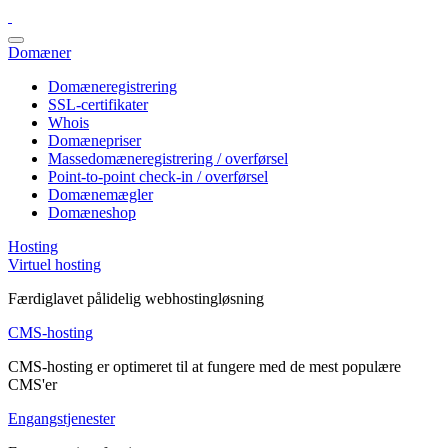
Domæner
Domæneregistrering
SSL-certifikater
Whois
Domænepriser
Massedomæneregistrering / overførsel
Point-to-point check-in / overførsel
Domænemægler
Domæneshop
Hosting
Virtuel hosting
Færdiglavet pålidelig webhostingløsning
CMS-hosting
CMS-hosting er optimeret til at fungere med de mest populære
CMS'er
Engangstjenester