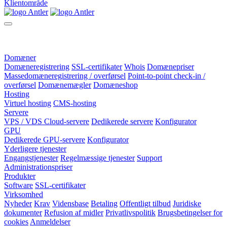
Klientområde
Domæner
Domæneregistrering
SSL-certifikater
Whois
Domænepriser
Massedomæneregistrering / overførsel
Point-to-point check-in /
overførsel
Domænemægler
Domæneshop
Hosting
Virtuel hosting
CMS-hosting
Servere
VPS / VDS Cloud-servere
Dedikerede servere
Konfigurator
GPU
Dedikerede GPU-servere
Konfigurator
Yderligere tjenester
Engangstjenester
Regelmæssige tjenester
Support
Administrationspriser
Produkter
Software
SSL-certifikater
Virksomhed
Nyheder
Krav
Vidensbase
Betaling
Offentligt tilbud
Juridiske
dokumenter
Refusion af midler
Privatlivspolitik
Brugsbetingelser for
cookies
Anmeldelser